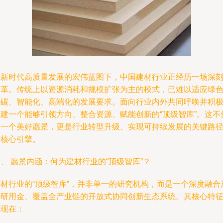
在新时代高质量发展的宏伟蓝图下，中国建材行业正经历一场深
变革。传统上以资源消耗和规模扩张为主的模式，已难以适应绿
低碳、智能化、高端化的发展要求。面向行业内外共同呼唤并积
构建一个能够引领方向、整合资源、赋能创新的“顶级智库”。这不
是一个美好愿景，更是行业转型升级、实现可持续发展的关键路
与核心引擎。
、 愿景内涵：何为建材行业的“顶级智库”？
建材行业的“顶级智库”，并非单一的研究机构，而是一个深度融合
学研用金、覆盖全产业链的开放式协同创新生态系统。其核心特
体现在：